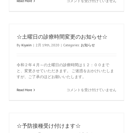
☆
Read More
コメントを受け付けていません
様
当
へ
院
☆
で
は
は、
マ
イ
☆土曜日の診療時間変更のお知らせ☆
ナ
ン
By
Kiyaiin
|
2月 19th, 2020
|
Categories:
お知らせ
バ
ー
カ
令和２年４月～の土曜日の診療時間は１２：００まで
ー
ド
と、変更させていただきます。 ご迷惑をおかけいたしま
に
すが、ご了承のほどお願いいたします。
よ
る
☆
Read More
コメントを受け付けていません
資
土
格
曜
確
日
認
の
に
診
対
療
応
☆予防接種受け付けます☆
時
し
間