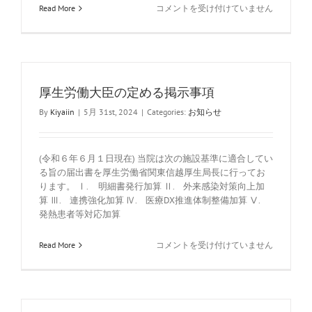
☆
Read More
コメントを受け付けていません
夏
季
休
暇
の
お
厚生労働大臣の定める掲示事項
知
ら
By
Kiyaiin
|
5月 31st, 2024
|
Categories:
お知らせ
せ
☆
は
(令和６年６月１日現在) 当院は次の施設基準に適合してい
る旨の届出書を厚生労働省関東信越厚生局長に行ってお
ります。 Ⅰ. 明細書発行加算 Ⅱ. 外来感染対策向上加
算 Ⅲ. 連携強化加算 Ⅳ. 医療DX推進体制整備加算 Ⅴ.
発熱患者等対応加算
厚
Read More
コメントを受け付けていません
生
労
働
大
臣