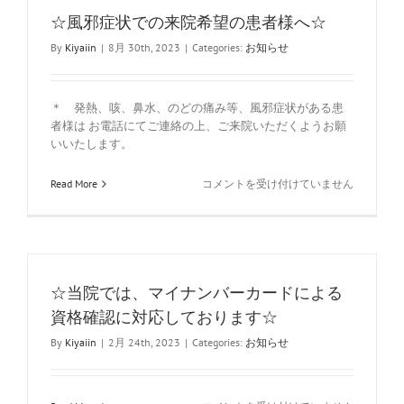
の
☆風邪症状での来院希望の患者様へ☆
定
め
By
Kiyaiin
|
8月 30th, 2023
|
Categories:
お知らせ
る
掲
示
＊ 発熱、咳、鼻水、のどの痛み等、風邪症状がある患
事
項
者様は お電話にてご連絡の上、ご来院いただくようお願
は
いいたします。
☆
Read More
コメントを受け付けていません
風
邪
症
状
で
の
☆当院では、マイナンバーカードによる
来
院
資格確認に対応しております☆
希
By
Kiyaiin
|
2月 24th, 2023
|
Categories:
お知らせ
望
の
患
者