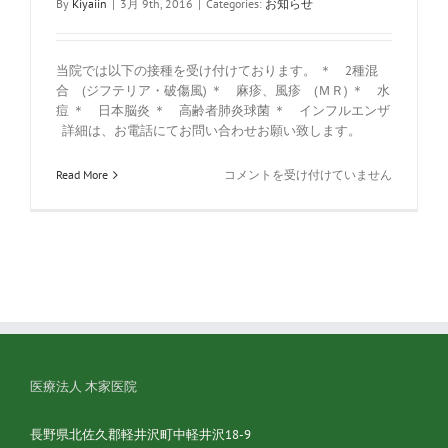
By
Kiyaiin
|
3月 9th, 2016
|
Categories:
て
お知らせ
変
お
更
り
の
ま
当院では以下の接種を受け付けております。 ＊ 2種混
お
す
知
合 (ジフテリア・破傷風) ＊ 麻疹、風疹 (ＭＲ) ＊ 水
☆
ら
痘 ＊ 日本脳炎 ＊ 高齢者肺炎球菌 ＊ インフルエンザ
は
せ
詳細は、お電話にてお問い合わせお願い致します。
☆
は
☆
Read More
コメントを受け付けていません
予
防
接
種
受
け
付
け
ま
す
☆
医療法人 木家医院
は
長野県北佐久郡軽井沢町中軽井沢18-9