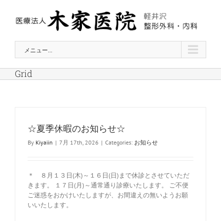
Skip
to
content
メニュー...
Grid
☆夏季休暇のお知らせ☆
By
Kiyaiin
|
7月 17th, 2026
|
Categories:
お知らせ
＊ ８月１３日(木)～１６日(日)まで休診とさせていただ
きます。 １７日(月)～通常通り診療いたします。 ご不便
ご迷惑をおかけいたしますが、お間違えの無いようお願
いいたします。