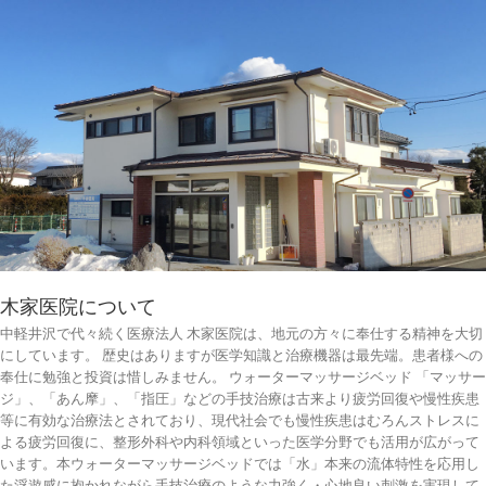
木家医院について
中軽井沢で代々続く医療法人 木家医院は、地元の方々に奉仕する精神を大切
にしています。 歴史はありますが医学知識と治療機器は最先端。患者様への
奉仕に勉強と投資は惜しみません。 ウォーターマッサージベッド 「マッサー
ジ」、「あん摩」、「指圧」などの手技治療は古来より疲労回復や慢性疾患
等に有効な治療法とされており、現代社会でも慢性疾患はむろんストレスに
よる疲労回復に、整形外科や内科領域といった医学分野でも活用が広がって
います。本ウォーターマッサージベッドでは「水」本来の流体特性を応用し
た浮遊感に抱かれながら手技治療のような力強く・心地良い刺激を実現して