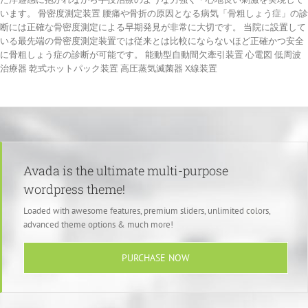
います。 骨密度測定装置 腰痛や骨折の原因となる病気「骨粗しょう症」の診
断には正確な骨密度測定による早期発見が非常に大切です。 当院に設置して
いる最先端の骨密度測定装置では従来とは比較にならないほど正確かつ安全
に骨粗しょう症の診断が可能です。 能動型自動間欠牽引装置 心電図 低周波
治療器 乾式ホットパック装置 高圧蒸気滅菌器 X線装置
Avada is the ultimate multi-purpose
wordpress theme!
Loaded with awesome features, premium sliders, unlimited colors,
advanced theme options & much more!
PURCHASE NOW