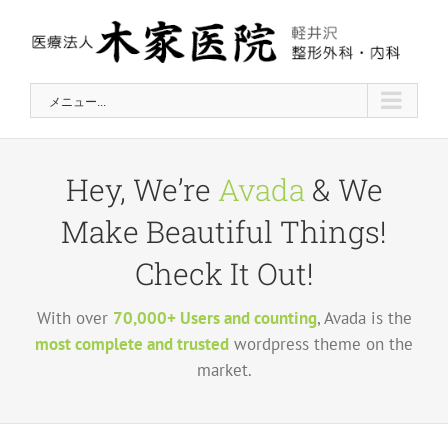
Skip
to
content
メニュー...
Hey, We’re
Avada
& We
Make Beautiful Things!
Check It Out!
With over
70,000+ Users and counting
, Avada is the
most complete and trusted
wordpress theme on the
market.