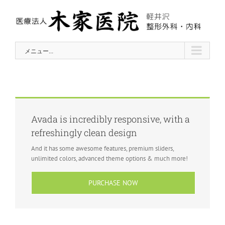
Skip
to
content
メニュー...
Avada is incredibly responsive, with a
refreshingly clean design
And it has some awesome features, premium sliders,
unlimited colors, advanced theme options & much more!
PURCHASE NOW