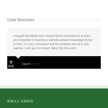
院
希
望
の
User Reviews
患
者
様
へ
I bought this theme and i would like to recommend it to every
☆
one interested in building a website without knowledge of php
は
or html. It is very convenient and the customer service is very
reactive. I will say it in French “Bravo” for this work!
Aajami
,
Avada
医療法人 木家医院