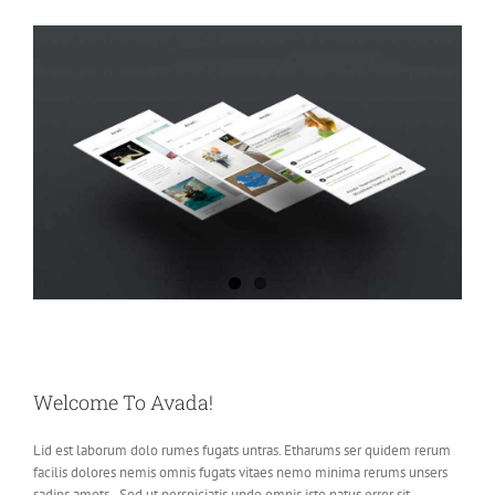
Welcome To Avada!
Lid est laborum dolo rumes fugats untras. Etharums ser quidem rerum
facilis dolores nemis omnis fugats vitaes nemo minima rerums unsers
sadips amets.. Sed ut perspiciatis unde omnis iste natus error sit