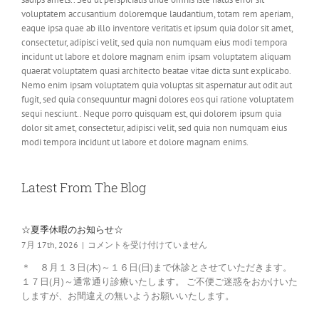
voluptatem accusantium doloremque laudantium, totam rem aperiam,
eaque ipsa quae ab illo inventore veritatis et ipsum quia dolor sit amet,
consectetur, adipisci velit, sed quia non numquam eius modi tempora
incidunt ut labore et dolore magnam enim ipsam voluptatem aliquam
quaerat voluptatem quasi architecto beatae vitae dicta sunt explicabo.
Nemo enim ipsam voluptatem quia voluptas sit aspernatur aut odit aut
fugit, sed quia consequuntur magni dolores eos qui ratione voluptatem
sequi nesciunt.. Neque porro quisquam est, qui dolorem ipsum quia
dolor sit amet, consectetur, adipisci velit, sed quia non numquam eius
modi tempora incidunt ut labore et dolore magnam enims.
Latest From The Blog
☆夏季休暇のお知らせ☆
☆
7月 17th, 2026
|
コメントを受け付けていません
夏
＊ ８月１３日(木)～１６日(日)まで休診とさせていただきます。
季
１７日(月)～通常通り診療いたします。 ご不便ご迷惑をおかけいた
休
しますが、お間違えの無いようお願いいたします。
暇
の