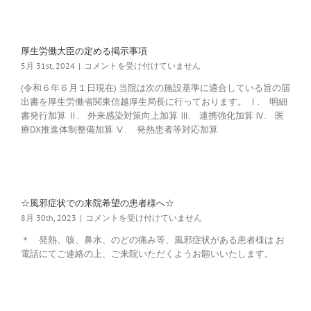
お
知
ら
せ
厚生労働大臣の定める掲示事項
☆
は
厚
5月 31st, 2024
|
コメントを受け付けていません
生
(令和６年６月１日現在) 当院は次の施設基準に適合している旨の届
労
出書を厚生労働省関東信越厚生局長に行っております。 Ⅰ. 明細
働
書発行加算 Ⅱ. 外来感染対策向上加算 Ⅲ. 連携強化加算 Ⅳ. 医
大
臣
療DX推進体制整備加算 Ⅴ. 発熱患者等対応加算
の
定
め
る
掲
☆風邪症状での来院希望の患者様へ☆
示
事
☆
8月 30th, 2023
|
コメントを受け付けていません
項
風
＊ 発熱、咳、鼻水、のどの痛み等、風邪症状がある患者様は お
は
邪
電話にてご連絡の上、ご来院いただくようお願いいたします。
症
状
で
の
来