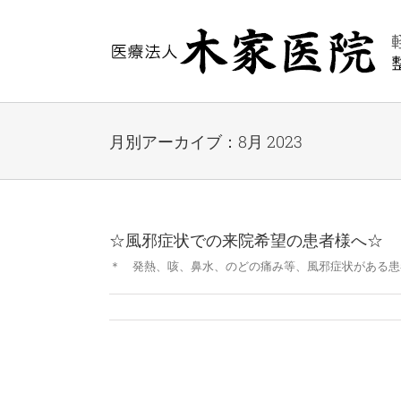
Skip
to
content
月別アーカイブ：
8月 2023
☆風邪症状での来院希望の患者様へ☆
＊ 発熱、咳、鼻水、のどの痛み等、風邪症状がある患